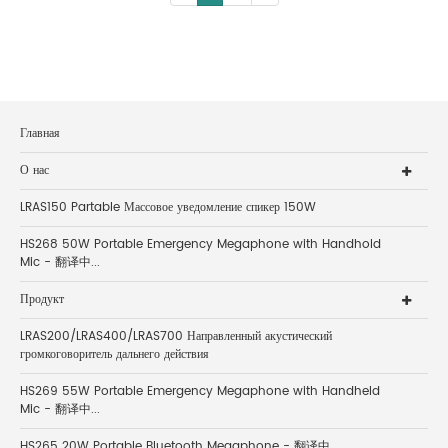
Главная
О нас
LRAS150 Partable Массовое уведомление спикер 150W
HS268 50W Portable Emergency Megaphone with Handhold
Mic - 翻译中...
Продукт
LRAS200/LRAS400/LRAS700 Направленный акустический
громкоговоритель дальнего действия
HS269 55W Portable Emergency Megaphone with Handheld
Mic - 翻译中...
HS265 20W Portable Bluetooth Megaphone - 翻译中...