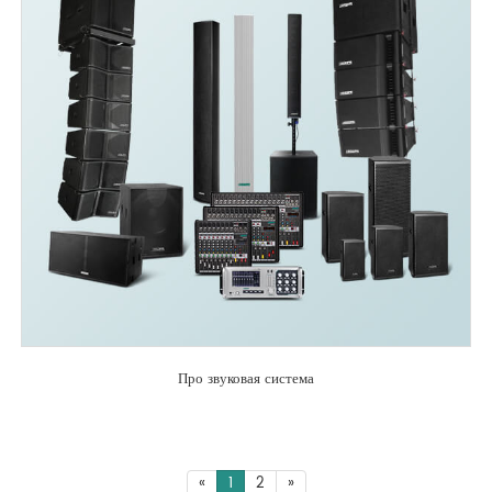
Про звуковая система
«
1
2
»