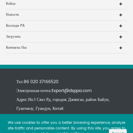
Кейсы
Новости
Колледж PA
Загрузить
Контакты Нас
Тел:86 020 37166520
Электронная почта:
Export@dsppa.com
Адрес:Но.1 Сяхэ Рд, городок Джянгао, район Байун,
Гуанчжоу, Гуандун, Китай
We use cookies to offer you a better browsing experience, analyze
site traffic and personalize content. By using this site, you agree to