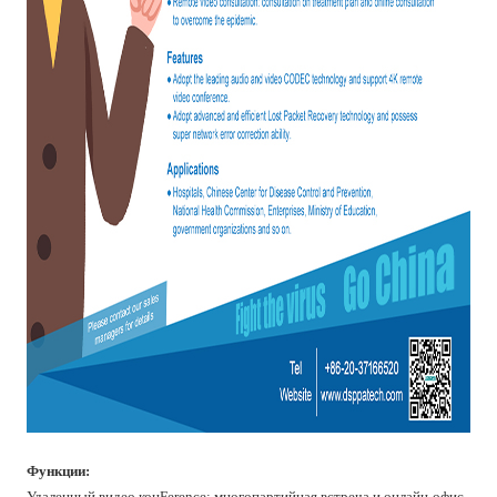
Функции:
Удаленный видео конFerence: многопартийная встреча и онлайн-офис