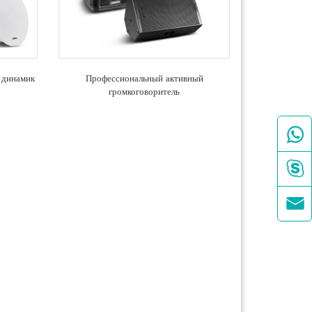
 динамик
Профессиональный активный
громкоговоритель


