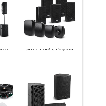
массива
Профессиональный крепёж динамик