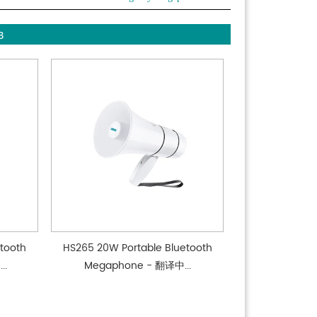
в
tooth
HS265 20W Portable Bluetooth
..
Megaphone - 翻译中...