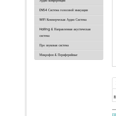
Аудио конференции
EN54 Система голосовой эвакуации
WiFi Коммерческая Аудио Система
Hailing & Направленная акустическая
система
Про звуковая система
Микрофон & Периферийные
翻
П