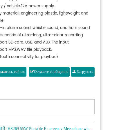
ry / vehicle 12V power supply.
 material: engineering plastic, lightweight and
le
lt-in alarm sound, whistle sound, and horn sound
seconds of ultra-long, ultra-clear recording
port SD card, USB, and AUX line input
port MP3,WAV file playback.
etooth connectivity for playback
imum transmission distance: 1000m
ery life: 8-10 hours
житесь сейчас
Оставьте сообщение
Загрузить
ИЙ:
HS269 55W Portable Emergency Megaphone with Handheld Mic - 翻译中...