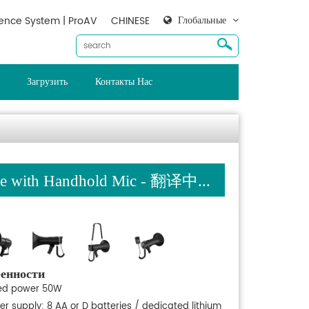
Глобальные
ence System | ProAV
CHINESE
Загрузить
Контакты Нас
e with Handhold Mic - 翻译中...
енности
ed power 50W
er supply: 8 AA or D batteries / dedicated lithium