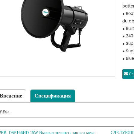
batte
● Body
durab
● Bui
● 240 
● Sup
● Sup
● Blu
● Max
● Batt
Свя
Введение
Спецификация
译中...
РЕВ:
DSP166HD 15W Высокая точность записи мегафон
СЛЕДУЮЩ