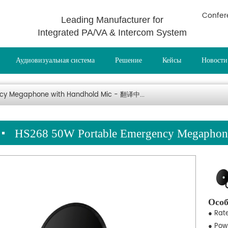
Confer
Leading Manufacturer for
Integrated PA/VA & Intercom System
Аудиовизуальная система
Решение
Кейсы
Новости
cy Megaphone with Handhold Mic - 翻译中...
HS268 50W Portable Emergency Megaphon
Особ
● Rat
● Pow