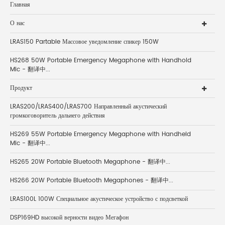
Главная
О нас
LRAS150 Partable Массовое уведомление спикер 150W
HS268 50W Portable Emergency Megaphone with Handhold
Mic - 翻译中...
Продукт
LRAS200/LRAS400/LRAS700 Направленный акустический
громкоговоритель дальнего действия
HS269 55W Portable Emergency Megaphone with Handheld
Mic - 翻译中...
HS265 20W Portable Bluetooth Megaphone - 翻译中...
HS266 20W Portable Bluetooth Megaphones - 翻译中...
LRAS100L 100W Специальное акустическое устройство с подсветкой
DSP169HD высокой верности видео Мегафон