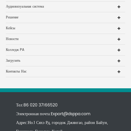
Аудиовизуальная система
Решение
Кейсы
Новости
Колледж PA
Загрузить
Контакты Нас
Тел:86 020 37166520
Электронная почта:
Export@dsppa.com
Адрес:Но.1 Сяхэ Рд, городок Джянгао, район Байун,