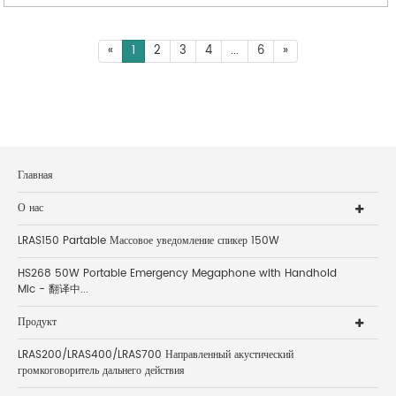
«
1
2
3
4
...
6
»
Главная
О нас
LRAS150 Partable Массовое уведомление спикер 150W
HS268 50W Portable Emergency Megaphone with Handhold
Mic - 翻译中...
Продукт
LRAS200/LRAS400/LRAS700 Направленный акустический
громкоговоритель дальнего действия