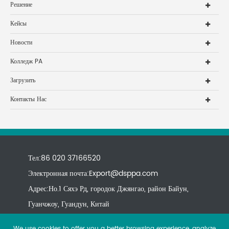
Решение
Кейсы
Новости
Колледж PA
Загрузить
Контакты Нас
Тел:86 020 37166520
Электронная почта:
Export@dsppa.com
Адрес:Но.1 Сяхэ Рд, городок Джянгао, район Байун,
Гуанчжоу, Гуандун, Китай
We use cookies to offer you a better browsing experience, analyze