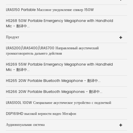
LRAS150 Partable Массовое уведомление спикер 150W
HS268 50W Portable Emergency Megaphone with Handhold
Mic - 翻译中...
Продукт
LRAS200/LRAS400/LRAS700 Направленный акустический
громкоговоритель дальнего действия
HS269 55W Portable Emergency Megaphone with Handheld
Mic - 翻译中...
HS265 20W Portable Bluetooth Megaphone - 翻译中...
HS266 20W Portable Bluetooth Megaphones - 翻译中...
LRAS100L 100W Специальное акустическое устройство с подсветкой
DSP169HD высокой верности видео Мегафон
Аудиовизуальная система