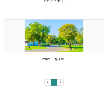
Туризм Курорт
Parks - 翻译中...
«
1
»