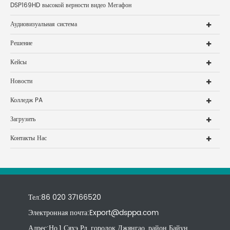
DSP169HD высокой верности видео Мегафон
Аудиовизуальная система
Решение
Кейсы
Новости
Колледж PA
Загрузить
Контакты Нас
Тел:86 020 37166520
Электронная почта:
Export@dsppa.com
Адрес:Но.1 Сяхэ Рд, городок Джянгао, район Байун,