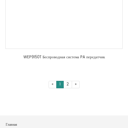
WEP9150T Беспроводная система PA передатчик
«
1
2
»
Главная