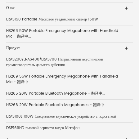
О нас
LRAS150 Partable Массовое уведомление спикер 150W
HS268 50W Portable Emergency Megaphone with Handhold
Mic - 翻译中...
Продукт
LRAS200/LRAS400/LRAS700 Направленный акустический
громкоговоритель дальнего действия
HS269 55W Portable Emergency Megaphone with Handheld
Mic - 翻译中...
HS265 20W Portable Bluetooth Megaphone - 翻译中...
HS266 20W Portable Bluetooth Megaphones - 翻译中...
LRAS100L 100W Специальное акустическое устройство с подсветкой
DSP169HD высокой верности видео Мегафон