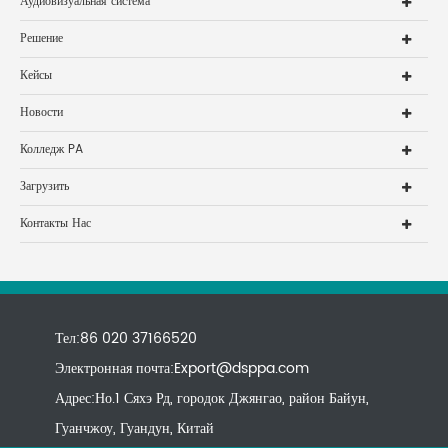
Аудиовизуальная система
Решение
Кейсы
Новости
Колледж PA
Загрузить
Контакты Нас
Тел:86 020 37166520
Электронная почта:
Export@dsppa.com
Адрес:Но.1 Сяхэ Рд, городок Джянгао, район Байун,
Гуанчжоу, Гуандун, Китай