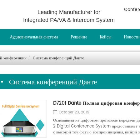
Confer
Leading Manufacturer for
Integrated PA/VA & Intercom System
Аудиовизуальная система
Решение
Кейсы
Новости
й конференции
Система конференций Данте
Система конференций Данте
D7201 Dante Полная цифровая конфер
October 23, 2019
Основанная на цифровом протоколе передачи д
2 Digital Conference System предоставляет 
с высокой точностью воспроизведения, низкой 