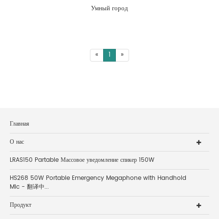
Умный город
«
1
»
Главная
О нас
LRAS150 Partable Массовое уведомление спикер 150W
HS268 50W Portable Emergency Megaphone with Handhold
Mic - 翻译中...
Продукт