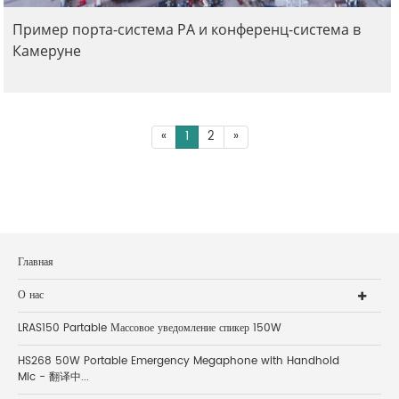
Пример порта-система PA и конференц-система в
Камеруне
«
1
2
»
Главная
О нас
LRAS150 Partable Массовое уведомление спикер 150W
HS268 50W Portable Emergency Megaphone with Handhold
Mic - 翻译中...