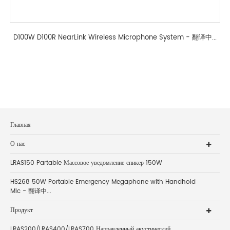
D100W D100R NearLink Wireless Microphone System - 翻译中...
Главная
О нас
LRAS150 Partable Массовое уведомление спикер 150W
HS268 50W Portable Emergency Megaphone with Handhold
Mic - 翻译中...
Продукт
LRAS200/LRAS400/LRAS700 Направленный акустический