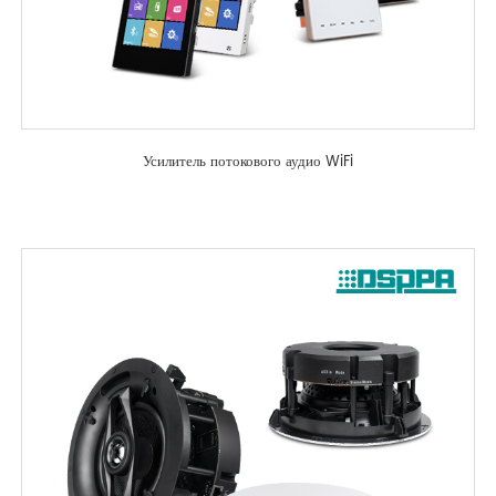
Усилитель потокового аудио WiFi