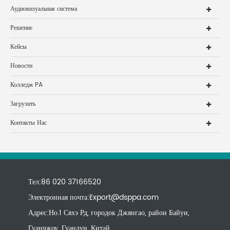
Аудиовизуальная система
Решение
Кейсы
Новости
Колледж PA
Загрузить
Контакты Нас
Тел:86 020 37166520
Электронная почта:
Export@dsppa.com
Адрес:Но.1 Сяхэ Рд, городок Джянгао, район Байун,
Гуанчжоу, Гуандун, Китай