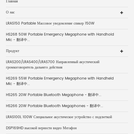
Главная
О нас
LRAS150 Partable Массовое уведомление спикер 150W
HS268 50W Portable Emergency Megaphone with Handhold
Mic - 翻译中...
Продукт
LRAS200/LRAS400/LRAS700 Направленный акустический
громкоговоритель дальнего действия
HS269 55W Portable Emergency Megaphone with Handheld
Mic - 翻译中...
HS265 20W Portable Bluetooth Megaphone - 翻译中...
HS266 20W Portable Bluetooth Megaphones - 翻译中...
LRAS100L 100W Специальное акустическое устройство с подсветкой
DSP169HD высокой верности видео Мегафон