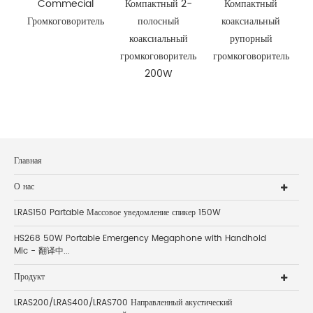
Commecial
Компактный 2-
Компактный
Громкоговоритель
полосный
коаксиальный
коаксиальный
рупорный
громкоговоритель
громкоговоритель
200W
Главная
О нас
LRAS150 Partable Массовое уведомление спикер 150W
HS268 50W Portable Emergency Megaphone with Handhold
Mic - 翻译中...
Продукт
LRAS200/LRAS400/LRAS700 Направленный акустический