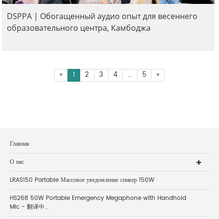
DSPPA | Обогащенный аудио опыт для весеннего
образовательного центра, Камбоджа
«
1
2
3
4
...
5
»
Главная
О нас
LRAS150 Partable Массовое уведомление спикер 150W
HS268 50W Portable Emergency Megaphone with Handhold
Mic - 翻译中...