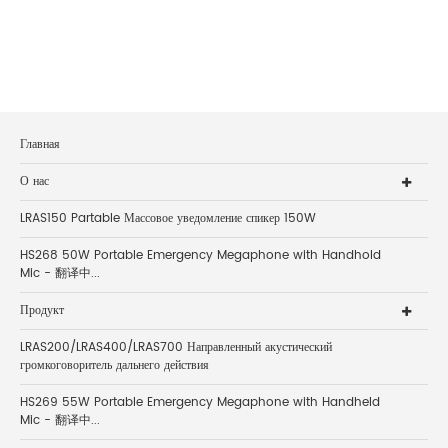
Главная
О нас
LRAS150 Partable Массовое уведомление спикер 150W
HS268 50W Portable Emergency Megaphone with Handhold
Mic - 翻译中...
Продукт
LRAS200/LRAS400/LRAS700 Направленный акустический
громкоговоритель дальнего действия
HS269 55W Portable Emergency Megaphone with Handheld
Mic - 翻译中...