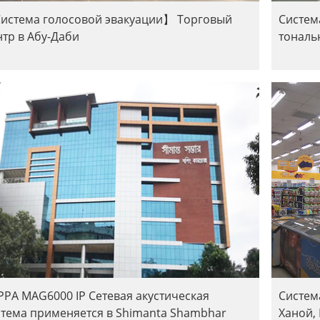
истема голосовой эвакуации】 Торговый
Систем
нтр в Абу-Даби
тональ
PPA MAG6000 IP Сетевая акустическая
Систем
стема применяется в Shimanta Shambhar
Ханой,