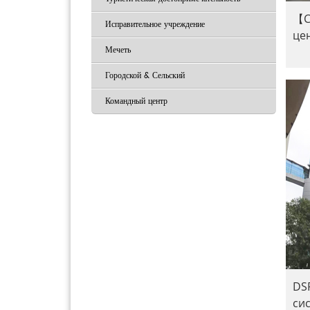
【С
Исправительное учреждение
це
Мечеть
Городской & Сельский
Командный центр
DS
си