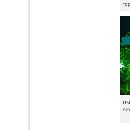
то
DS
Am