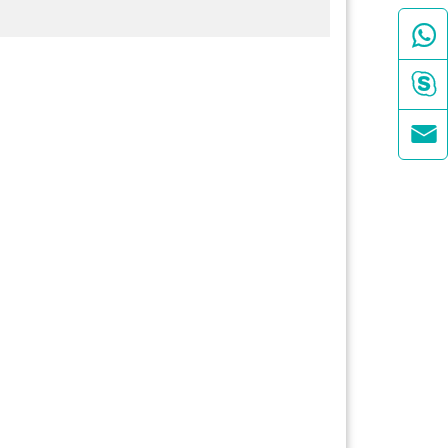


