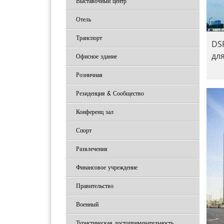
Выставочный центр
Отель
Транспорт
DS
для
Офисное здание
Розничная
Резиденция & Сообщество
Конференц зал
Спорт
Развлечения
Финансовое учреждение
Правительство
Военный
Туристическая достопримечательность