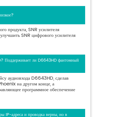
низкое?
ого продукта, SNR усилителя
о улучшить SNR цифрового усилителя
? Поддерживает ли D6643HD фантомный
су аудиовхода D6643HD, сделав
Phoenix на другом конце, а
равляющее программное обеспечение
ы IP-адреса и проводка верны, но в