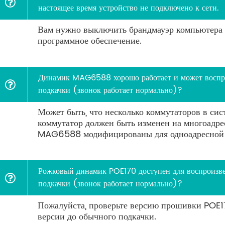
настоящее время устройство не подключено к сети.
Вам нужно выключить брандмауэр компьютера 
программное обеспечение.
Динамик MAG6588 хорошо работает и может воспрои
подкачки (звонок работает нормально)?
Может быть, что несколько коммутаторов в си
коммутатор должен быть изменен на многоадре
MAG6588 модифицированы для одноадресной п
Рожковый динамик POE170 доступен для воспроизвед
подкачки (звонок работает нормально)?
Пожалуйста, проверьте версию прошивки POE17
версии до обычного подкачки.