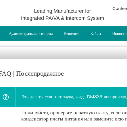
Confer
Leading Manufacturer for
Integrated PA/VA & Intercom System
Аудиовизуальная система
Решение
Кейсы
Новости
FAQ | Послепродажное
Что делать, если нет звука, когда DM839 воспроизво
Пожалуйста, проверьте печатную плату, если о
конденсатор платы питания или замените всю п