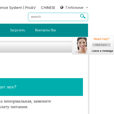
Глобальные
ence System | ProAV
CHINESE
Загрузить
Контакты Нас
дит звук?
на ненормальная, замените
лату питания.