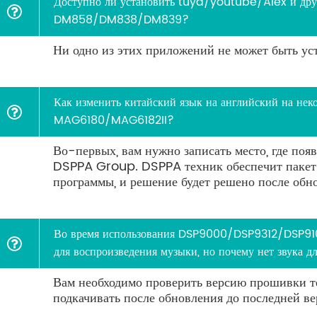
Доступно ли установить tuya/youtube/Alex и дру
DM858/DM838/DM839?
Ни одно из этих приложений не может быть ус
Как изменить китайский язык на английский на нек
MAG6180/MAG6182II?
Во-первых, вам нужно записать место, где появл
DSPPA Group. DSPPA техник обеспечит пакет
программы, и решение будет решено после обно
Во время использования DSP9000/DSP9312/DSP910
для воспроизведения музыки, но почему нет звука д
Вам необходимо проверить версию прошивки т
подкачивать после обновления до последней ве