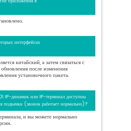
гие приложения в
тановлено.
оторых интерфейсах
яется китайский, а затем связаться с
 обновления после изменения
вления установочного пакета.
1 IP-динамик или IP-терминал доступны
ля подкачки (звонок работает нормально)?
ерминала, и вы можете нормально
рсии.