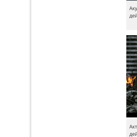
Ак
де
Ак
де