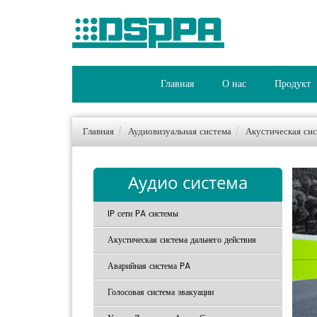
Главная
О нас
Продукт
Главная
Аудиовизуальная система
Акустическая сис
Аудио система
IP сети PA системы
Акустическая система дальнего действия
Аварийная система PA
Голосовая система эвакуации