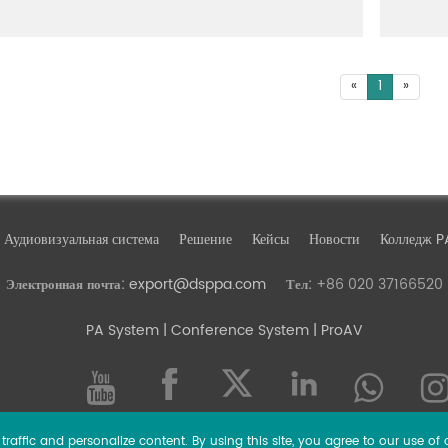
«
1
»
Аудиовизуальная система
Решение
Кейсы
Новости
Колледж P
export@dsppa.com
+86 020 37166520
Электронная почта:
Тел:
PA System
| Conference System | ProAV
raffic and personalize content. By using this site, you agree to our use of 