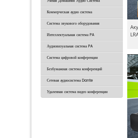
Умная Домашняя Аудио Система
Коммерческая аудио система
Система звукового оборудования
Ак
LR
Интеллектуальная система PA
Аудиовизуальная система PA
Система цифровой конференции
Безбумажная система конференций
Сетевая аудиосистема Dante
Удаленная система видео конференции