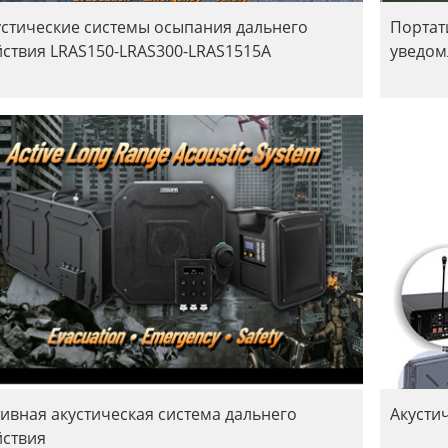
устические системы осыпания дальнего
Портат
йствия LRAS150-LRAS300-LRAS1515A
уведом
тивная акустическая система дальнего
Акусти
йствия