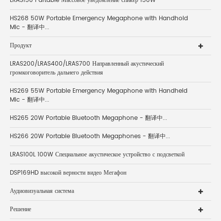
LRAS150 Partable Массовое уведомление спикер 150W
HS268 50W Portable Emergency Megaphone with Handhold
Mic - 翻译中...
Продукт
LRAS200/LRAS400/LRAS700 Направленный акустический
громкоговоритель дальнего действия
HS269 55W Portable Emergency Megaphone with Handheld
Mic - 翻译中...
HS265 20W Portable Bluetooth Megaphone - 翻译中...
HS266 20W Portable Bluetooth Megaphones - 翻译中...
LRAS100L 100W Специальное акустическое устройство с подсветкой
DSP169HD высокой верности видео Мегафон
Аудиовизуальная система
Решение