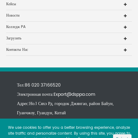
Кейсы
Новости
Колледж PA
Загрузить
Контакты Нас
Тел:86 020 37166520
Электронная почта:
Export@dsppa.com
Адрес:Но.1 Сяхэ Рд, городок Джянгао, район Байун,
Гуанчжоу, Гуандун, Китай
We use cookies to offer you a better browsing experience, analyze
site traffic and personalize content. By using this site, you agree to