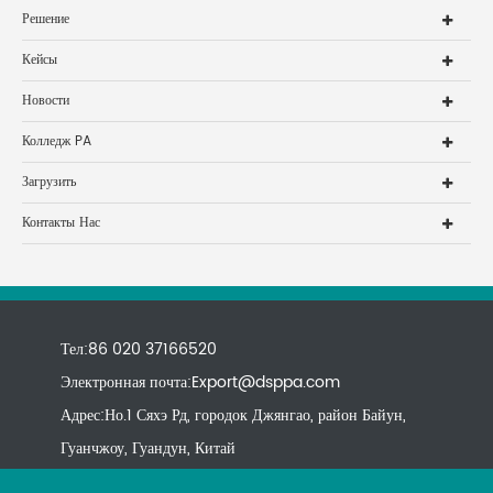
Решение
Кейсы
Новости
Колледж PA
Загрузить
Контакты Нас
Тел:86 020 37166520
Электронная почта:
Export@dsppa.com
Адрес:Но.1 Сяхэ Рд, городок Джянгао, район Байун,
Гуанчжоу, Гуандун, Китай