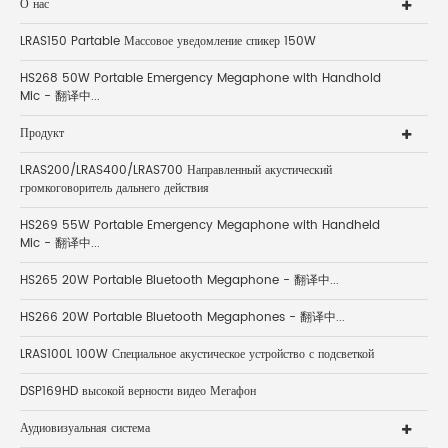
О нас
LRAS150 Partable Массовое уведомление спикер 150W
HS268 50W Portable Emergency Megaphone with Handhold
Mic - 翻译中...
Продукт
LRAS200/LRAS400/LRAS700 Направленный акустический
громкоговоритель дальнего действия
HS269 55W Portable Emergency Megaphone with Handheld
Mic - 翻译中...
HS265 20W Portable Bluetooth Megaphone - 翻译中...
HS266 20W Portable Bluetooth Megaphones - 翻译中...
LRAS100L 100W Специальное акустическое устройство с подсветкой
DSP169HD высокой верности видео Мегафон
Аудиовизуальная система