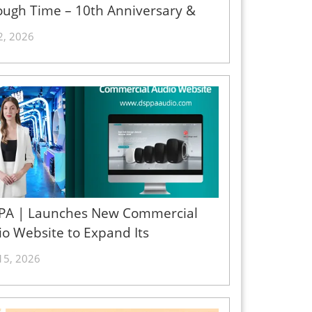
ough Time – 10th Anniversary &
sured Collections Exhibition - 翻译
2, 2026
PA | Launches New Commercial
o Website to Expand Its
fessional Audio Ecosystem - 翻译
15, 2026