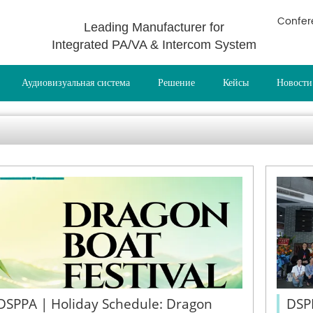
Confer
Leading Manufacturer for
Integrated PA/VA & Intercom System
Аудиовизуальная система
Решение
Кейсы
Новости
DSPPA | Holiday Schedule: Dragon
DSPP