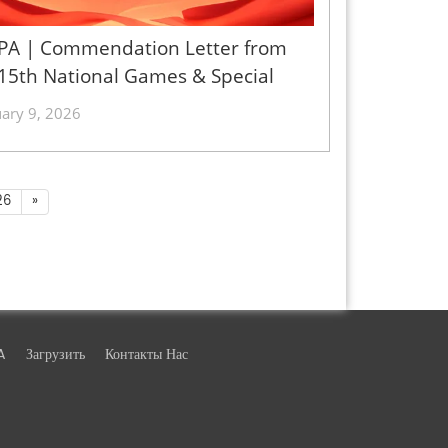
PA | Commendation Letter from
15th National Games & Special
mpics - 翻译中...
ary 9, 2026
26
»
A
Загрузить
Контакты Нас