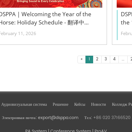
DSPPA | Welcoming the Year of the
DSP
Horse: Holiday Schedule - 翻译中...
the 
Oly
February 11, 2026
Febru
«
1
2
3
4
...
Аудиовизуальная система
Решение
Кейсы
Новости
Колледж P
export@dsppa.com
+86 020 37166520
Электронная почта:
Тел:
PA System
| Conference System | ProAV