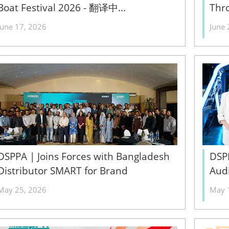
Boat Festival 2026 - 翻译中...
Thr
Trea
June 17, 2026
June 
中...
DSPPA | Joins Forces with Bangladesh
DSP
Distributor SMART for Brand
Audi
Promotion Conference 2026 - 翻译中...
Pro
May 25, 2026
May 
中...