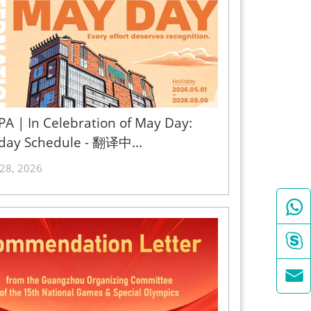
A | In Celebration of May Day:
iday Schedule - 翻译中...
 28, 2026


