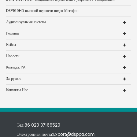
DSP169HD высокой верности видео Мегафон
Аудиовизуальная система
Решение
Кейсы
Новости
Колледж PA
Загрузить
Контакты Нас
Тел:86 020 37166520
Электронная почта:
Export@dsppa.com