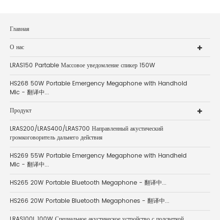
Главная
О нас
LRAS150 Partable Массовое уведомление спикер 150W
HS268 50W Portable Emergency Megaphone with Handhold
Mic - 翻译中...
Продукт
LRAS200/LRAS400/LRAS700 Направленный акустический
громкоговоритель дальнего действия
HS269 55W Portable Emergency Megaphone with Handheld
Mic - 翻译中...
HS265 20W Portable Bluetooth Megaphone - 翻译中...
HS266 20W Portable Bluetooth Megaphones - 翻译中...
LRAS100L 100W Специальное акустическое устройство с подсветкой