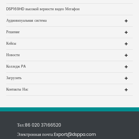
DSP169HD высокой верности видео Мегафон
Аудиовизуальная система
Решение
Кейсы
Новости
Колледж PA
Загрузить
Контакты Нас
Тел:86 020 37166520
Электронная почта:
Export@dsppa.com