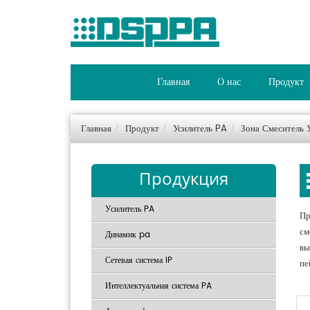
Главная
О нас
Продукт
Главная
Продукт
Усилитель PA
Зона Смеситель 
Продукция
Усилитель PA
Пр
см
Динамик pa
вы
Сетевая система IP
пе
Интеллектуальная система PA