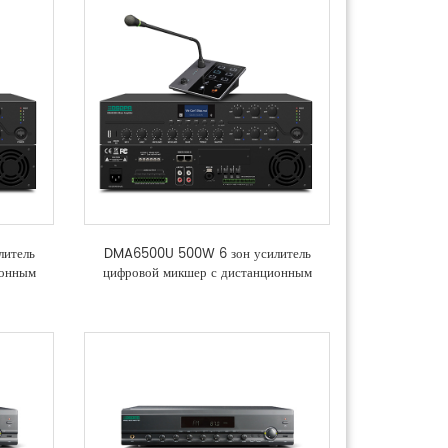
итель
DMA6500U 500W 6 зон усилитель
ионным
цифровой микшер с дистанционным
подкачки станции