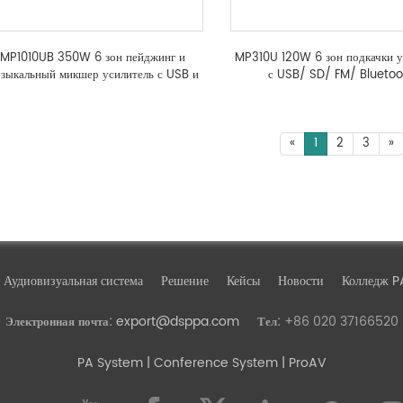
MP1010UB 350W 6 зон пейджинг и
MP310U 120W 6 зон подкачки у
зыкальный микшер усилитель с USB и
с USB/ SD/ FM/ Bluetoo
XLR
«
1
2
3
»
Аудиовизуальная система
Решение
Кейсы
Новости
Колледж P
export@dsppa.com
+86 020 37166520
Электронная почта:
Тел:
PA System
| Conference System | ProAV