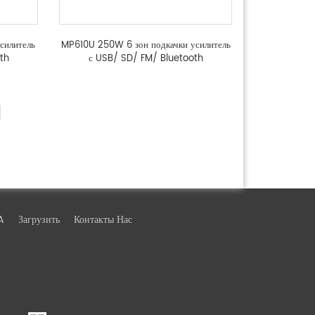
силитель
MP610U 250W 6 зон подкачки усилитель
th
с USB/ SD/ FM/ Bluetooth
A
Загрузить
Контакты Нас