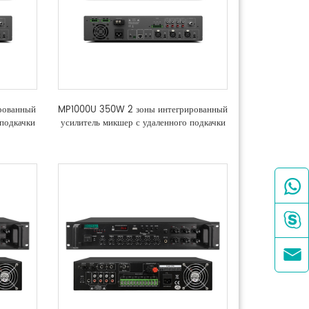
рованный
MP1000U 350W 2 зоны интегрированный
 подкачки
усилитель микшер с удаленного подкачки


