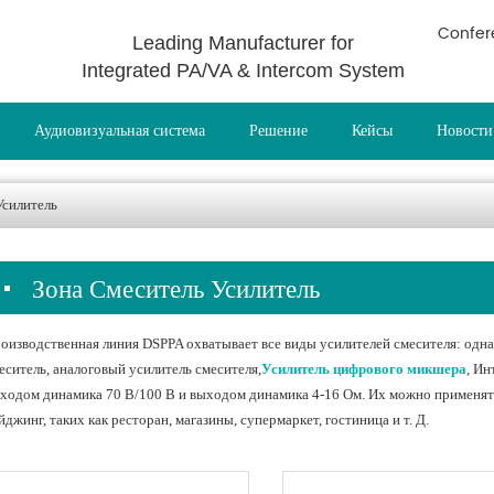
Confer
Leading Manufacturer for
Integrated PA/VA & Intercom System
Аудиовизуальная система
Решение
Кейсы
Новости
Усилитель
Зона Смеситель Усилитель
оизводственная линия DSPPA охватывает все виды усилителей смесителя: одна 
еситель, аналоговый усилитель смесителя,
Усилитель цифрового микшера
, Ин
ходом динамика 70 В/100 В и выходом динамика 4-16 Ом. Их можно применять 
йджинг, таких как ресторан, магазины, супермаркет, гостиница и т. Д.