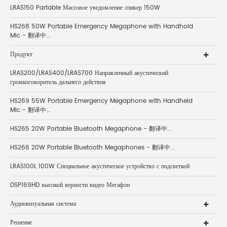
LRAS150 Partable Массовое уведомление спикер 150W
HS268 50W Portable Emergency Megaphone with Handhold
Mic - 翻译中...
Продукт
LRAS200/LRAS400/LRAS700 Направленный акустический
громкоговоритель дальнего действия
HS269 55W Portable Emergency Megaphone with Handheld
Mic - 翻译中...
HS265 20W Portable Bluetooth Megaphone - 翻译中...
HS266 20W Portable Bluetooth Megaphones - 翻译中...
LRAS100L 100W Специальное акустическое устройство с подсветкой
DSP169HD высокой верности видео Мегафон
Аудиовизуальная система
Решение