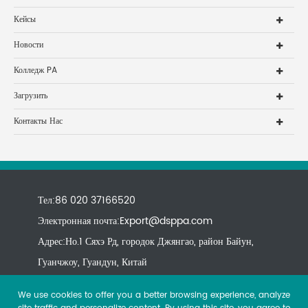
Кейсы
Новости
Колледж PA
Загрузить
Контакты Нас
Тел:86 020 37166520
Электронная почта:
Export@dsppa.com
Адрес:Но.1 Сяхэ Рд, городок Джянгао, район Байун,
Гуанчжоу, Гуандун, Китай
We use cookies to offer you a better browsing experience, analyze