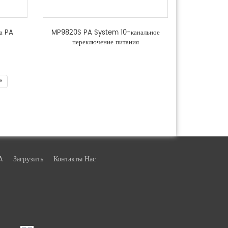
а PA
MP9820S PA System 10-канальное
переключение питания
»
A
Загрузить
Контакты Нас