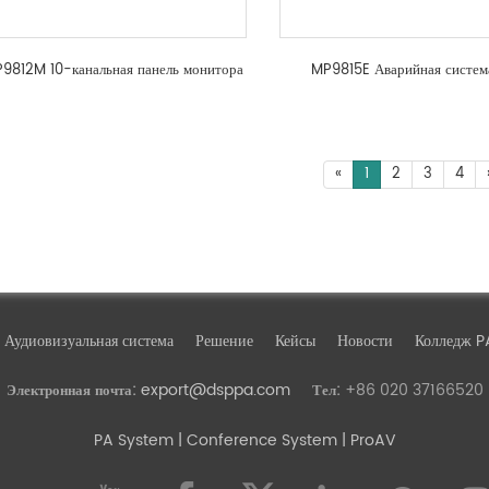
9812M 10-канальная панель монитора
MP9815E Аварийная систем
«
1
2
3
4
Аудиовизуальная система
Решение
Кейсы
Новости
Колледж P
export@dsppa.com
+86 020 37166520
Электронная почта:
Тел:
PA System
| Conference System | ProAV