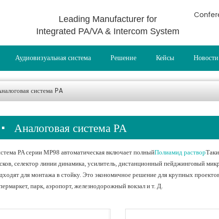
Confer
Leading Manufacturer for
Integrated PA/VA & Intercom System
Аудиовизуальная система
Решение
Кейсы
Новости
Аналоговая система PA
Аналоговая система PA
стема PA серии MP98 автоматическая включает полный
Полиамид раствор
Таки
сков, селектор линии динамика, усилитель, дистанционный пейджинговый микр
дходят для монтажа в стойку. Это экономичное решение для крупных проектов P
пермаркет, парк, аэропорт, железнодорожный вокзал и т. Д.