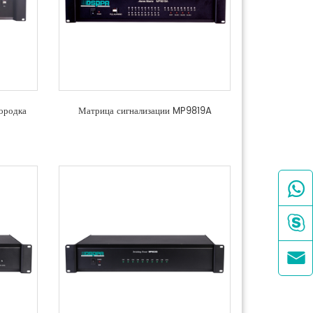
ородка
Матрица сигнализации MP9819A


