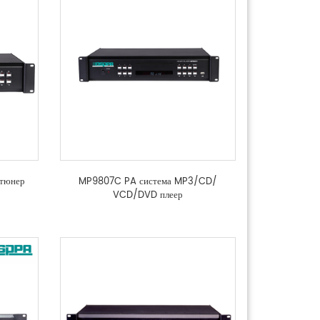
тюнер
MP9807C PA система MP3/CD/
VCD/DVD плеер