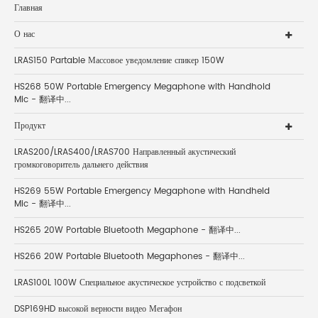
Главная
О нас
LRAS150 Partable Массовое уведомление спикер 150W
HS268 50W Portable Emergency Megaphone with Handhold
Mic - 翻译中...
Продукт
LRAS200/LRAS400/LRAS700 Направленный акустический
громкоговоритель дальнего действия
HS269 55W Portable Emergency Megaphone with Handheld
Mic - 翻译中...
HS265 20W Portable Bluetooth Megaphone - 翻译中...
HS266 20W Portable Bluetooth Megaphones - 翻译中...
LRAS100L 100W Специальное акустическое устройство с подсветкой
DSP169HD высокой верности видео Мегафон