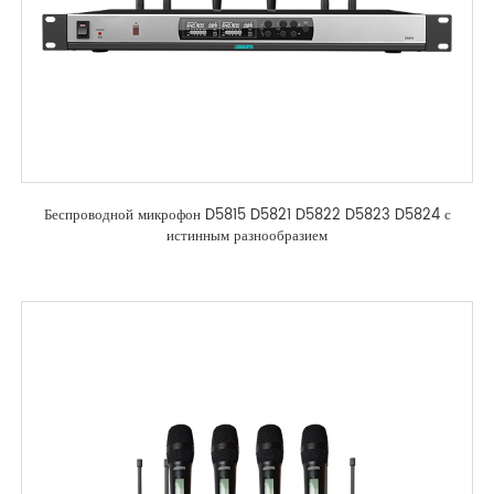
Беспроводной микрофон D5815 D5821 D5822 D5823 D5824 с
истинным разнообразием