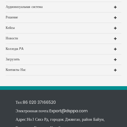
Аудиовизуальная система
Решение
Кейсы
Новости
Колледж PA
Загрузить
Контакты Нас
Тел:86 020 37166520
Электронная почта:
Export@dsppa.com
Адрес:Но.1 Сяхэ Рд, городок Джянгао, район Байун,