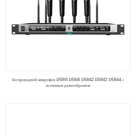
Беспроводной микрофон D5816 D5841 D5842 D5843 D5844 с
истинным разнообразием