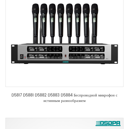
D5817 D5881 D5882 D5883 D5884 Беспроводной микрофон с
истинным разнообразием