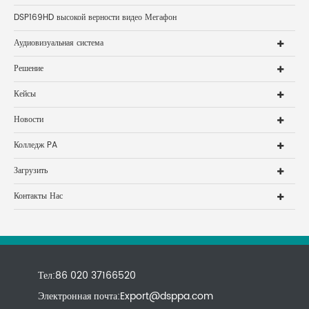
DSP169HD высокой верности видео Мегафон
Аудиовизуальная система
Решение
Кейсы
Новости
Колледж PA
Загрузить
Контакты Нас
Тел:86 020 37166520
Электронная почта:
Export@dsppa.com