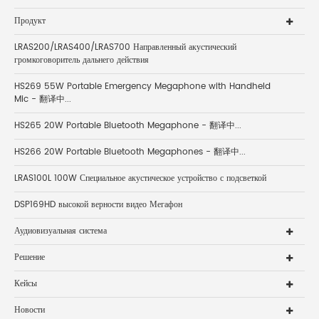
Продукт
LRAS200/LRAS400/LRAS700 Направленный акустический
громкоговоритель дальнего действия
HS269 55W Portable Emergency Megaphone with Handheld
Mic - 翻译中...
HS265 20W Portable Bluetooth Megaphone - 翻译中...
HS266 20W Portable Bluetooth Megaphones - 翻译中...
LRAS100L 100W Специальное акустическое устройство с подсветкой
DSP169HD высокой верности видео Мегафон
Аудиовизуальная система
Решение
Кейсы
Новости