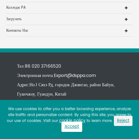
Колледж PA
Загрузить
Контакты Нас
Тел:86 020 37166520
Электронная почта:
Export@dsppa.com
Адрес:Но.1 Сяхэ Рд, городок Джянгао, район Байун,
Гуанчжоу, Гуандун, Китай
We use cookies to offer you a better browsing experience, analyze
site traffic and personalize content. By using this site, you agree to
cookie policy
Reject
our use of cookies. Visit our
to learn more.
Accept
Copyright ©
All rights reserved.