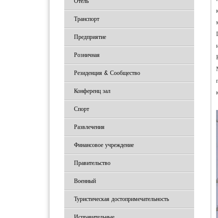
Отель
Транспорт
Предприятие
Розничная
Резиденция & Сообщество
Конференц зал
Спорт
Развлечения
Финансовое учреждение
Правительство
Военный
Туристическая достопримечательность
Исправительные