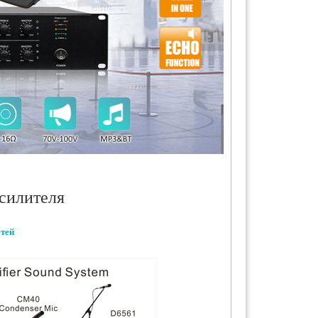
силителя
етей