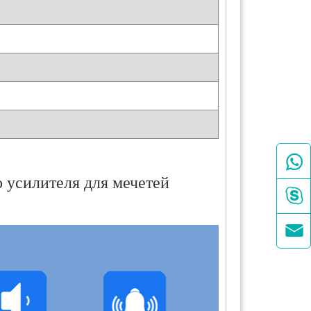

 усилителя для мечетей

