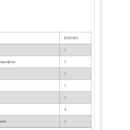
КОЛ-ВО
1
микрофона
1
1
1
1
4
амик
2