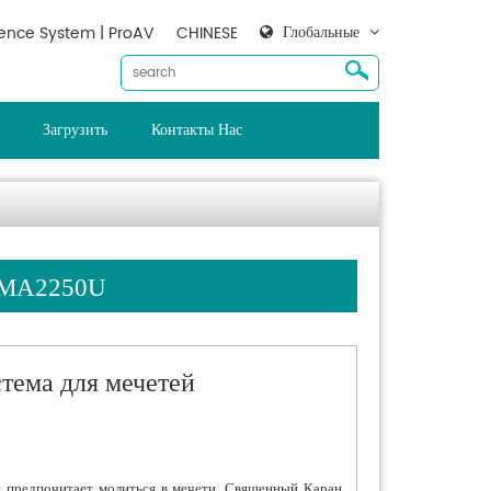
Глобальные
ence System | ProAV
CHINESE
Загрузить
Контакты Нас
s-MA2250U
тема для мечетей
 предпочитает молиться в мечети. Священный Каран,