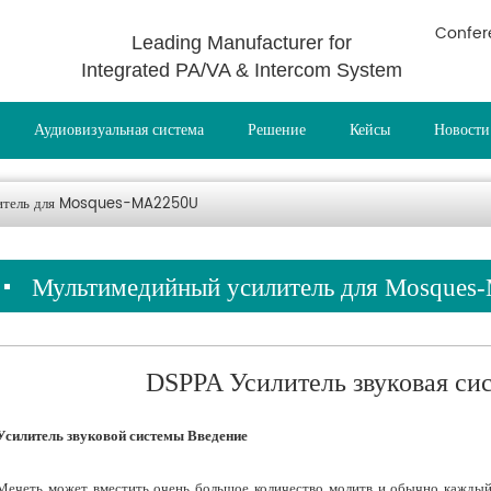
Confer
Leading Manufacturer for
Integrated PA/VA & Intercom System
Аудиовизуальная система
Решение
Кейсы
Новости
литель для Mosques-MA2250U
Мультимедийный усилитель для Mosque
DSPPA Усилитель звуковая сис
Усилитель звуковой системы Введение
Мечеть может вместить очень большое количество молитв и обычно каждый