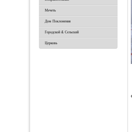
Мечеть
Дом Поклонения
Городской & Сельский
Церковь