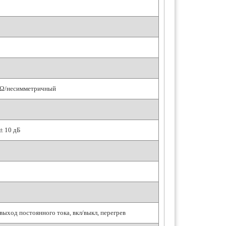
k Ω/несимметричный
± 10 дБ
выход постоянного тока, вкл/выкл, перегрев