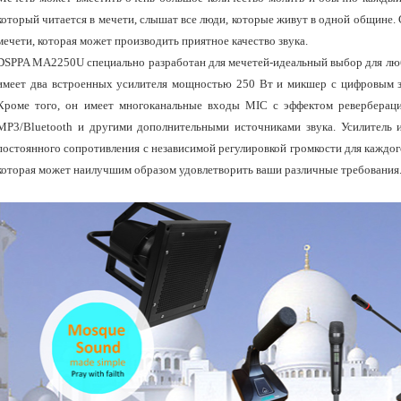
который читается в мечети, слышат все люди, которые живут в одной общине.
мечети, которая может производить приятное качество звука.
DSPPA MA2250U специально разработан для мечетей-идеальный выбор для люб
имеет два встроенных усилителя мощностью 250 Вт и микшер с цифровым з
Кроме того, он имеет многоканальные входы MIC с эффектом реверберац
MP3/Bluetooth и другими дополнительными источниками звука. Усилитель 
постоянного сопротивления с независимой регулировкой громкости для каждого
которая может наилучшим образом удовлетворить ваши различные требования