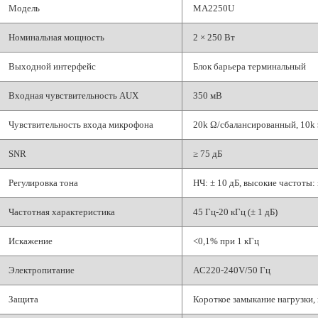
Модель
MA2250U
Номинальная мощность
2 × 250 Вт
Выходной интерфейс
Блок барьера терминальный
Входная чувствительность AUX
350 мВ
Чувствительность входа микрофона
20k Ω/сбалансированный, 10
SNR
≥ 75 дБ
Регулировка тона
НЧ: ± 10 дБ, высокие частоты: 
Частотная характеристика
45 Гц-20 кГц (± 1 дБ)
Искажение
<0,1% при 1 кГц
Электропитание
AC220-240V/50 Гц
Защита
Короткое замыкание нагрузки, 