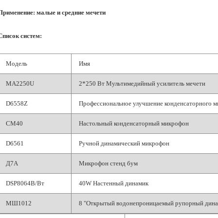
Применение: малые и средние мечети
Список систем:
Модель
Имя
MA2250U
2*250 Вт Мультимедийный усилитель мечети
D6558Z
Профессиональное улучшение конденсаторного 
СМ40
Настольный конденсаторный микрофон
D6561
Ручной динамический микрофон
Д7А
Микрофон стенд бум
DSP8064B/Вт
40W Настенный динамик
МШ1012
8 "Открытый водонепроницаемый рупорный дин