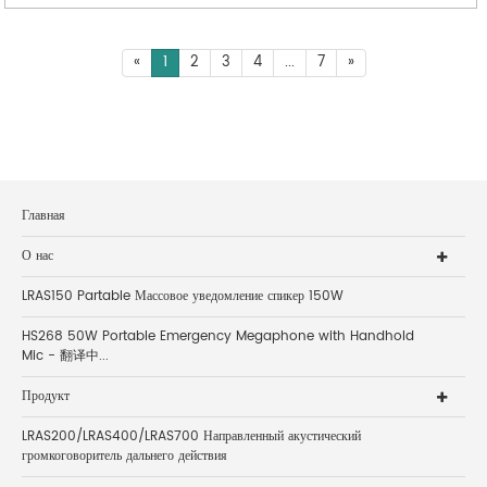
«
1
2
3
4
...
7
»
Главная
О нас
LRAS150 Partable Массовое уведомление спикер 150W
HS268 50W Portable Emergency Megaphone with Handhold
Mic - 翻译中...
Продукт
LRAS200/LRAS400/LRAS700 Направленный акустический
громкоговоритель дальнего действия