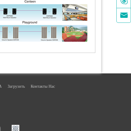


A
Загрузить
Контакты Нас