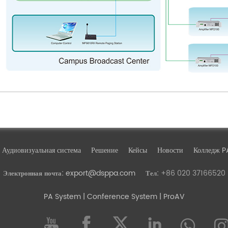
Аудиовизуальная система
Решение
Кейсы
Новости
Колледж P
export@dsppa.com
+86 020 37166520
Электронная почта:
Тел:
PA System
| Conference System | ProAV