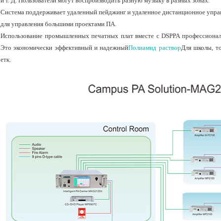
и т. Д. Пользователи могут воспроизводить разную музыку в разных зонах.
Система поддерживает удаленный пейджинг и удаленное дистанционное управ
для управления большими проектами ПА.
Использование промышленных печатных плат вместе с DSPPA профессиональ
Это экономически эффективный и надежный
Полиамид раствор
Для школы, то
етк.