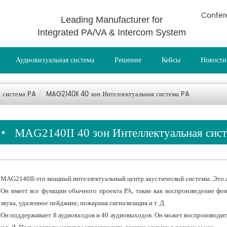
Confer
Leading Manufacturer for
Integrated PA/VA & Intercom System
Аудиовизуальная система
Решение
Кейсы
Новости
я система PA
MAG2140II 40 зон Интеллектуальная система PA
MAG2140II 40 зон Интеллектуальная сис
MAG2140II-это мощный интеллектуальный центр акустической системы. Это а
Он имеет все функции обычного проекта PA, такие как воспроизведение фо
звука, удаленное пейджинг, пожарная сигнализация и т. Д.
Он поддерживает 8 аудиовходов и 40 аудиовыходов. Он может воспроизводит