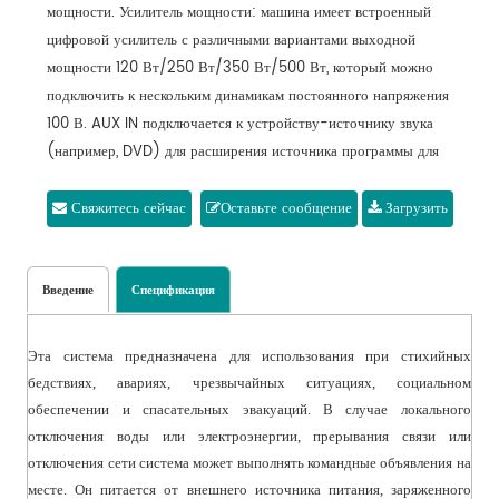
мощности. Усилитель мощности: машина имеет встроенный
цифровой усилитель с различными вариантами выходной
мощности 120 Вт/250 Вт/350 Вт/500 Вт, который можно
подключить к нескольким динамикам постоянного напряжения
100 В. AUX IN подключается к устройству-источнику звука
(например, DVD) для расширения источника программы для
машины. AUX OUT подключен к другому усилителю для
расширения мощности терминала. MIC IN можно использовать
Свяжитесь сейчас
Оставьте сообщение
Загрузить
для расширения беспроводного микрофона внутренней связи.
В случае отключения воды и электроэнергии, перебоев в связи,
отсутствия сети, отключения сети и других чрезвычайных
Введение
Спецификация
ситуаций система может принимать сигналы внутренней связи
для проведения командного вызова на месте. Функция
Эта система предназначена для использования при стихийных
локального воспроизведения звука: со встроенным
бедствиях, авариях, чрезвычайных ситуациях, социальном
интерфейсом USB/SD-карты для воспроизведения нескольких
обеспечении и спасательных эвакуаций. В случае локального
источников звука в форматах MP3 и WMA или записи на
отключения воды или электроэнергии, прерывания связи или
месте. С расширяемым сетевым портом и портом для
отключения сети система может выполнять командные объявления на
мобильной карты 4G для различных нужд. 4,3 "экран касания
месте. Он питается от внешнего источника питания, заряженного