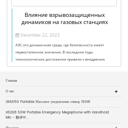
Влияние взрывозащищенных
динамиков на газовых станциях
December 22, 2023
АЗС-это динамичная среда, где безопасность имеет
первостепенное значение. В последние годы
технологические достижения привели к внедрению
инновационных решений для снижения потенциальных
рисков, и одним из таких...
Главная
О нас
LRAS150 Partable Массовое уведомление спикер 150W
HS268 50W Portable Emergency Megaphone with Handhold
Mic - 翻译中...