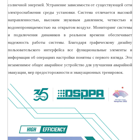
истинного цвета ТФТ: Конструированный с графическими
солнечной энергией. Устранение зависимости от существующей сети
интерфейсами, все элементы функции и деятельность
электроснабжения среды установки. Система отличается высокой
установки ясны с одного взгляда, красивы в дизайне и моде в
направленностью, высоким звуковым давлением, четкостью и
стиле; режим управлением экрана касания определяет
водонепроницаемостью на открытом воздухе. Мониторинг системы
дружественное взаимодействие человеческ-компьютера.
и подключения динамиков в реальном времени обеспечивает
надежность работы системы. Благодаря графическому дизайну
Обнаружение цикла: определите, является ли соединение
пользовательского интерфейса все функциональные элементы и
между динамиком и усилителем нормальным, разомкнутым или
информация об операциях настройки понятны с первого взгляда. Это
коротким.
незаменимое общее аварийное устройство для улучшения аварийной
эвакуации, мер предосторожности и эвакуационных тренировок.