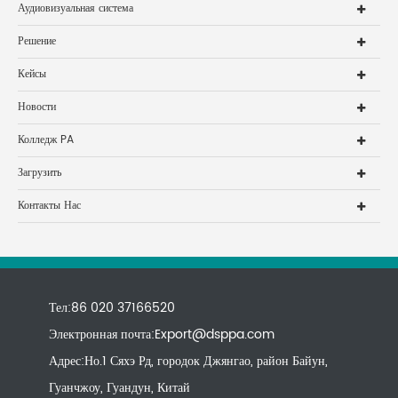
Аудиовизуальная система
Решение
Кейсы
Новости
Колледж PA
Загрузить
Контакты Нас
Тел:86 020 37166520
Электронная почта:
Export@dsppa.com
Адрес:Но.1 Сяхэ Рд, городок Джянгао, район Байун,
Гуанчжоу, Гуандун, Китай