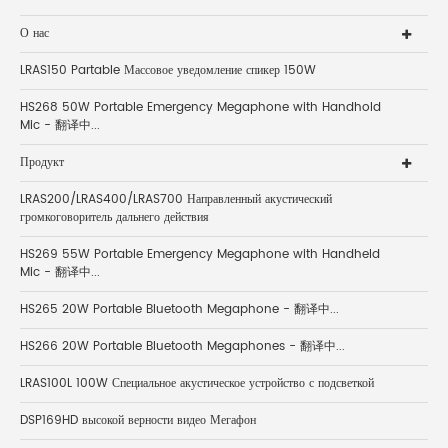
О нас
LRAS150 Partable Массовое уведомление спикер 150W
HS268 50W Portable Emergency Megaphone with Handhold
Mic - 翻译中...
Продукт
LRAS200/LRAS400/LRAS700 Направленный акустический
громкоговоритель дальнего действия
HS269 55W Portable Emergency Megaphone with Handheld
Mic - 翻译中...
HS265 20W Portable Bluetooth Megaphone - 翻译中...
HS266 20W Portable Bluetooth Megaphones - 翻译中...
LRAS100L 100W Специальное акустическое устройство с подсветкой
DSP169HD высокой верности видео Мегафон