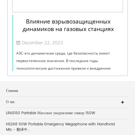
Влияние взрывозащищенных
динамиков на газовых станциях
December 22, 2023
АЗС-это динамичная среда, где безопасность имеет
первостепенное значение. В последние годы
технологические достижения привели к внедрению
инновационных решений для снижения потенциальных
рисков, и одним из таких...
Главная
О нас
LRAS150 Partable Массовое уведомление спикер 150W
HS268 50W Portable Emergency Megaphone with Handhold
Mic - 翻译中...