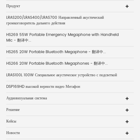
Продукт
LRAS200/LRAS400/LRAS700 Направленный акустический
громкоговоритель дальнего действия
HS269 55W Portable Emergency Megaphone with Handheld
Mic - 翻译中...
HS265 20W Portable Bluetooth Megaphone - 翻译中...
HS266 20W Portable Bluetooth Megaphones - 翻译中...
LRAS100L 100W Специальное акустическое устройство с подсветкой
DSP169HD высокой верности видео Мегафон
Аудиовизуальная система
Решение
Кейсы
Новости