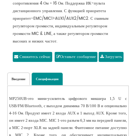
сопротивления 4 Ом ~ 16 Ом. Поддержка ИК-пульта
дистанционного управления. С функцией приоритета
приоритет-EMC/MIC1>AUX1/AUX2/MIC2. С главным
регулятором громкости, индивидуальным регулятором
громкости MIC & LINE, а также регулятором громкости
высоких и низких частот.
Свяжитесь сейчас
Оставьте сообщение
Загрузить
Введение
Спецификация
MP250UB-это мини-усилитель цифрового микшера 1,5 U с
USB/FM/Bluetooth, с выходом динамика 70 В/100 В и опционально
4-16 Ом. Продукт имеет 2 входа AUX и 1 выход AUX. Кроме того,
он имеет 2 входа MIC. MIC 1-это разъем 6,3 мм на передней панели,
а MIC 2-порт XLR на задней панели. Фантомное питание доступно
в MIC 2. Кроме того, он обеспечивает индивидуальную