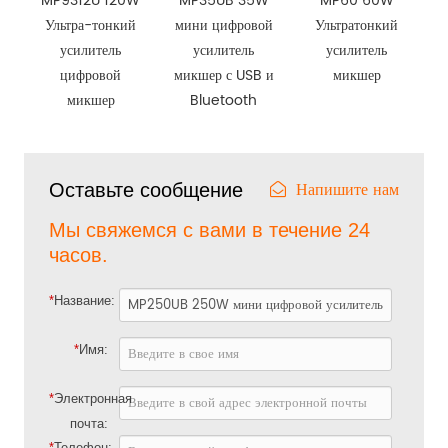
MP9312U 120W
MP35UB 35W
MP60 60W
Ультра-тонкий
мини цифровой
Ультратонкий
усилитель
усилитель
усилитель
цифровой
микшер с USB и
микшер
микшер
Bluetooth
Напишите нам
Оставьте сообщение
Мы свяжемся с вами в течение 24
часов.
*
Название:
*
Имя:
*
Электронная
почта:
*
Телефон: