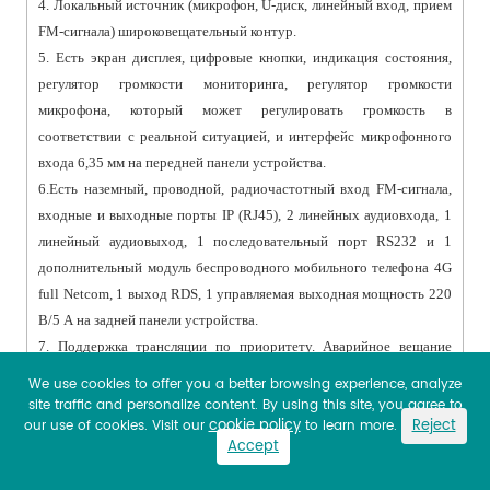
4. Локальный источник (микрофон, U-диск, линейный вход, прием
FM-сигнала) широковещательный контур.
5. Есть экран дисплея, цифровые кнопки, индикация состояния,
регулятор громкости мониторинга, регулятор громкости
микрофона, который может регулировать громкость в
соответствии с реальной ситуацией, и интерфейс микрофонного
входа 6,35 мм на передней панели устройства.
6.Есть наземный, проводной, радиочастотный вход FM-сигнала,
входные и выходные порты IP (RJ45), 2 линейных аудиовхода, 1
линейный аудиовыход, 1 последовательный порт RS232 и 1
дополнительный модуль беспроводного мобильного телефона 4G
full Netcom, 1 выход RDS, 1 управляемая выходная мощность 220
В/5 А на задней панели устройства.
7. Поддержка трансляции по приоритету. Аварийное вещание
имеет первый приоритет, и аварийное вещание может
We use cookies to offer you a better browsing experience, analyze
осуществляться через телефон, текстовое сообщение и микрофон.
site traffic and personalize content. By using this site, you agree to
cookie policy
Reject
our use of cookies. Visit our
to learn more.
Для экстренных случаев могут быть подключены только
Accept
авторизованные вызовы.
8. Он имеет функцию проверки безопасности и использует